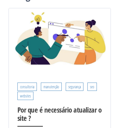
Paginação
de
posts
consultoria
manutenção
segurança
seo
websites
Por que é necessário atualizar o
site ?