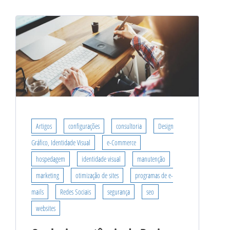
Artigos
configurações
consultoria
Design
Gráfico, Identidade Visual
e-Commerce
hospedagem
identidade visual
manutenção
marketing
otimização de sites
programas de e-
mails
Redes Sociais
segurança
seo
websites