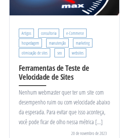
Artigos
consultoria
e-Commerce
hospedagem
manutenção
marketing
otimização de sites
seo
websites
Ferramentas de Teste de
Velocidade de Sites
Nenhum webmaster quer ter um site com
desempenho ruim ou com velocidade abaixo
da esperada. Para evitar que isso aconteça,
você pode ficar de olho nessa métrica […]
20 de novembro de 2023