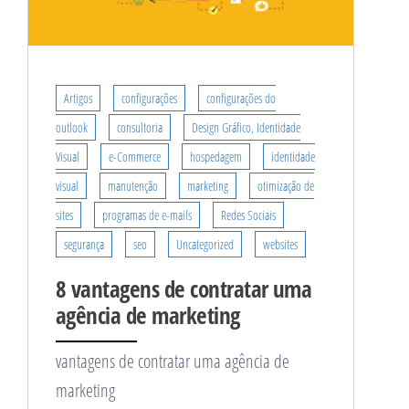
Artigos
configurações
configurações do
outlook
consultoria
Design Gráfico, Identidade
Visual
e-Commerce
hospedagem
identidade
visual
manutenção
marketing
otimização de
sites
programas de e-mails
Redes Sociais
segurança
seo
Uncategorized
websites
8 vantagens de contratar uma
agência de marketing
vantagens de contratar uma agência de
marketing