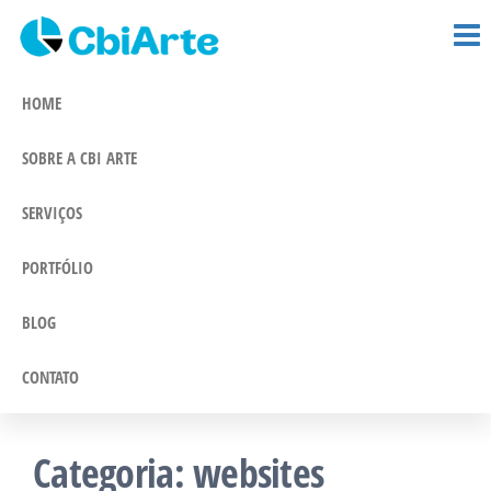
CBi Arte –
Pular
Comunicação
e Marketing
para
Comunicação
Integrado
o
HOME
conteúdo
SOBRE A CBI ARTE
SERVIÇOS
PORTFÓLIO
BLOG
CONTATO
Categoria:
websites