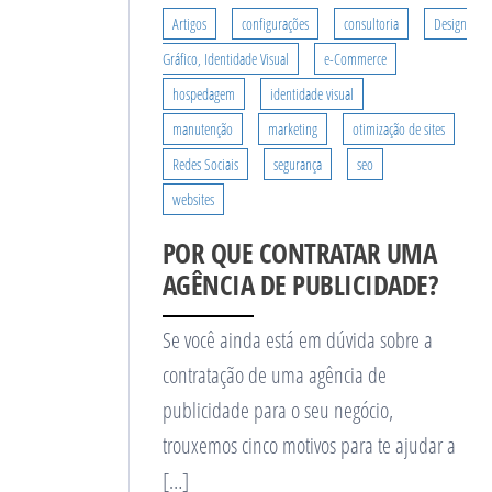
Artigos
configurações
consultoria
Design
Gráfico, Identidade Visual
e-Commerce
hospedagem
identidade visual
manutenção
marketing
otimização de sites
Redes Sociais
segurança
seo
websites
POR QUE CONTRATAR UMA
AGÊNCIA DE PUBLICIDADE?
Se você ainda está em dúvida sobre a
contratação de uma agência de
publicidade para o seu negócio,
trouxemos cinco motivos para te ajudar a
[…]