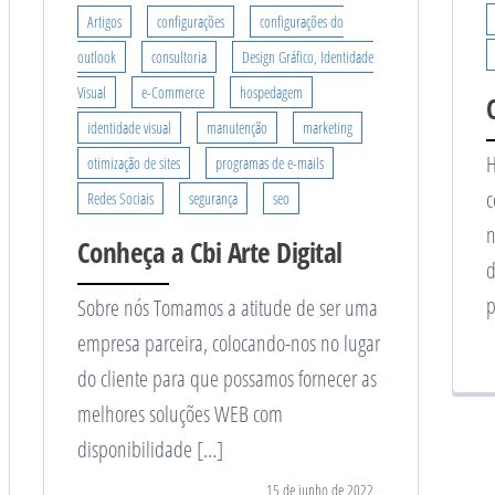
Artigos
configurações
configurações do
outlook
consultoria
Design Gráfico, Identidade
Visual
e-Commerce
hospedagem
identidade visual
manutenção
marketing
H
otimização de sites
programas de e-mails
c
Redes Sociais
segurança
seo
n
Conheça a Cbi Arte Digital
d
p
Sobre nós Tomamos a atitude de ser uma
empresa parceira, colocando-nos no lugar
do cliente para que possamos fornecer as
melhores soluções WEB com
disponibilidade […]
15 de junho de 2022