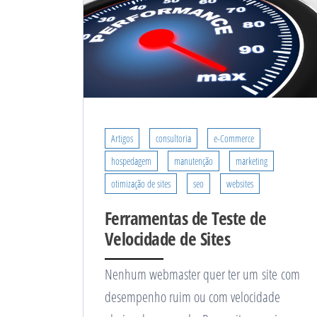
Artigos
consultoria
e-Commerce
hospedagem
manutenção
marketing
otimização de sites
seo
websites
Ferramentas de Teste de
Velocidade de Sites
Nenhum webmaster quer ter um site com
desempenho ruim ou com velocidade