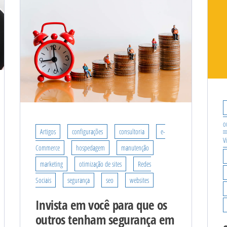
o
Artigos
configurações
consultoria
e-
V
Commerce
hospedagem
manutenção
marketing
otimização de sites
Redes
Sociais
segurança
seo
websites
Invista em você para que os
outros tenham segurança em