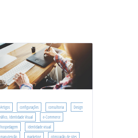
Artigos
configurações
consultoria
Design
ráfico, Identidade Visual
e-Commerce
hospedagem
identidade visual
manutenção
marketing
otimização de sites