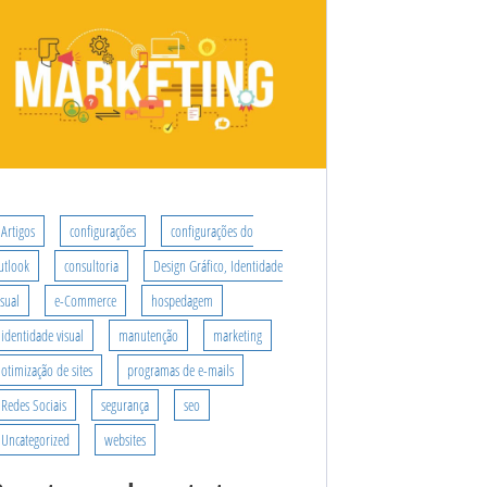
Artigos
configurações
configurações do
utlook
consultoria
Design Gráfico, Identidade
isual
e-Commerce
hospedagem
identidade visual
manutenção
marketing
otimização de sites
programas de e-mails
Redes Sociais
segurança
seo
Uncategorized
websites