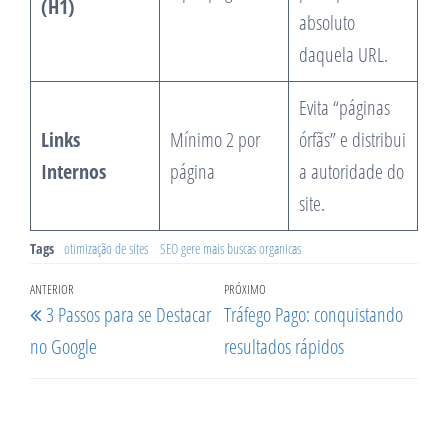
(H1)
absoluto
daquela URL.
Evita “páginas
Links
Mínimo 2 por
órfãs” e distribui
Internos
página
a autoridade do
site.
Tags
otimização de sites
SEO gere mais buscas organicas
Navegação
Post
ANTERIOR
Próximo
PRÓXIMO
3 Passos para se Destacar
Tráfego Pago: conquistando
de
anterior
post
no Google
resultados rápidos
Post