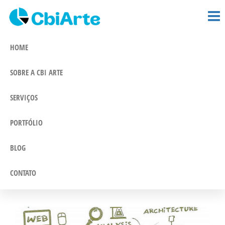
CBi Arte –
Pular
Comunicação
e Marketing
para
Comunicação
Integrado
o
HOME
conteúdo
SOBRE A CBI ARTE
SERVIÇOS
PORTFÓLIO
BLOG
CONTATO