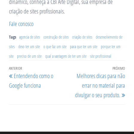
dinâmico, conheça a CBi Arte Digital, sua empresa de
criação de sites profissionais.
Fale conosco
Tags
agencia de sites
construção de sites
criação de sites
desenvolvimento de
sites
devo ter um site
o que faz um site
para que ter um site
porque ter um
site
preciso de um site
qual a vantagem de ter um site
site profissional
Navegação
Post
ANTERIOR
PRÓXIMO
Próx
Entendendo como o
Melhores dicas para não
de
anterior
post
Google funciona
errar no material para
Post
divulgar o seu produto.