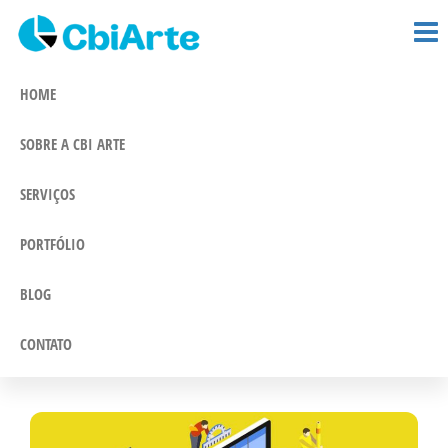
CBi Arte –
Pular
Comunicação
e Marketing
para
Comunicação
Integrado
o
HOME
conteúdo
SOBRE A CBI ARTE
SERVIÇOS
PORTFÓLIO
BLOG
CONTATO