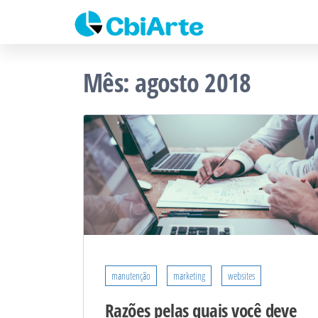
CBi Arte –
Pular
Comunicação
e Marketing
para
Comunica
Integrado
o
Mês:
agosto 2018
conteúdo
manutenção
marketing
websites
Razões pelas quais você deve