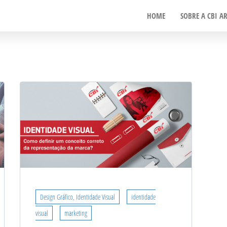
HOME
SOBRE A CBI AR
ção
Design Gráfico, Identidade Visual
identidade
visual
marketing