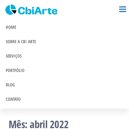
CBi Arte –
Pular
Comunicação
e Marketing
para
Comunicação
Integrado
o
HOME
conteúdo
SOBRE A CBI ARTE
SERVIÇOS
PORTFÓLIO
BLOG
CONTATO
Mês:
abril 2022