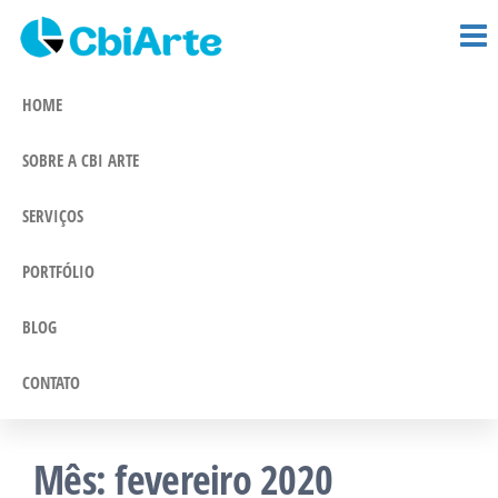
CBi Arte –
Pular
Comunicação
e Marketing
para
Comunicação
Integrado
o
HOME
conteúdo
SOBRE A CBI ARTE
SERVIÇOS
PORTFÓLIO
BLOG
CONTATO
Mês:
fevereiro 2020