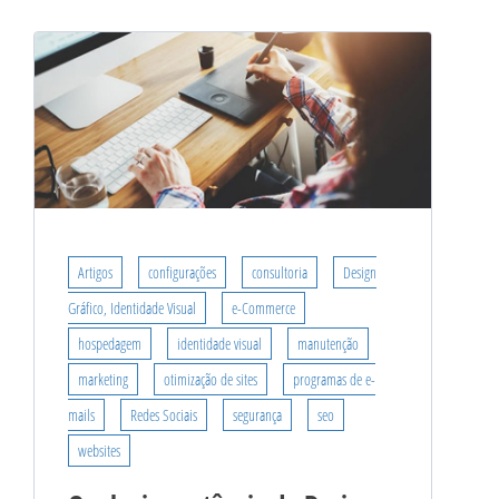
Artigos
configurações
consultoria
Design
Gráfico, Identidade Visual
e-Commerce
hospedagem
identidade visual
manutenção
marketing
otimização de sites
programas de e-
mails
Redes Sociais
segurança
seo
websites