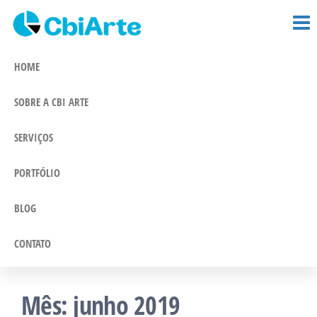
CBi Arte –
Pular
Comunicação
e Marketing
para
Comunicação
Integrado
o
HOME
conteúdo
SOBRE A CBI ARTE
SERVIÇOS
PORTFÓLIO
BLOG
CONTATO
Mês:
junho 2019