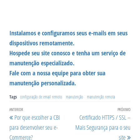
Instalamos e configuramos seus e-mails em seus
dispositivos remotamente.
Hospede seu site conosco e tenha um serviço de
manutenção especializado.
Fale com a nossa equipe para obter sua
manutenção personalizada.
Tags
configuração de email remoto
manutenção
manutenção remota
Navegação
Post
ANTERIOR
PRÓXIMO
Próx
Por que escolher a CBi
Certificado HTTPS / SSL –
de
anterior
post
para desenvolver seu e-
Mais Segurança para o seu
Post
Commerce?
site