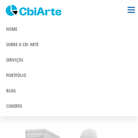
CBi Arte –
Pular
Comunicação
e Marketing
para
Comunicação
Integrado
o
HOME
conteúdo
SOBRE A CBI ARTE
SERVIÇOS
PORTFÓLIO
BLOG
CONTATO