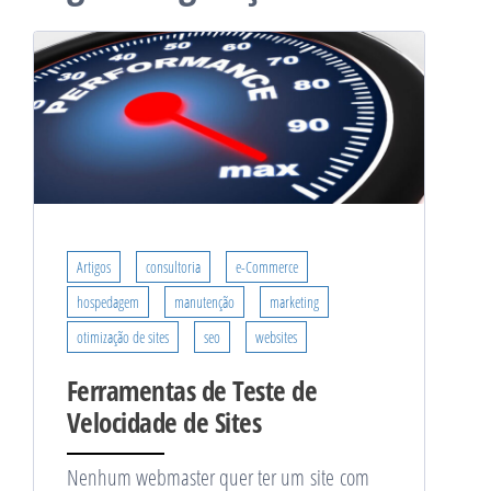
Artigos
consultoria
e-Commerce
hospedagem
manutenção
marketing
otimização de sites
seo
websites
Ferramentas de Teste de
Velocidade de Sites
Nenhum webmaster quer ter um site com