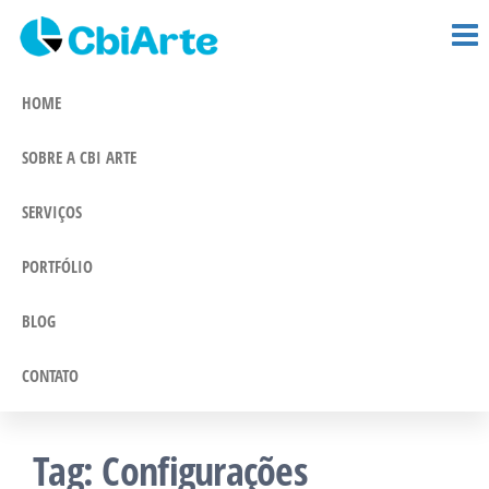
CBi Arte –
Pular
Comunicação
e Marketing
para
Comunicação
Integrado
o
HOME
conteúdo
SOBRE A CBI ARTE
SERVIÇOS
PORTFÓLIO
BLOG
CONTATO
Tag:
Configurações