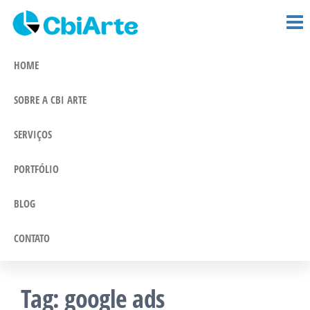
CBi Arte –
Pular
Comunicação
e Marketing
para
Comunicação
Integrado
o
HOME
conteúdo
SOBRE A CBI ARTE
SERVIÇOS
PORTFÓLIO
BLOG
CONTATO
Tag:
google ads