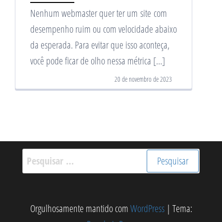
Nenhum webmaster quer ter um site com
desempenho ruim ou com velocidade abaixo
da esperada. Para evitar que isso aconteça,
você pode ficar de olho nessa métrica […]
20 de novembro de 2023
Pesquisar
por:
Orgulhosamente mantido com
WordPress
|
Tema: