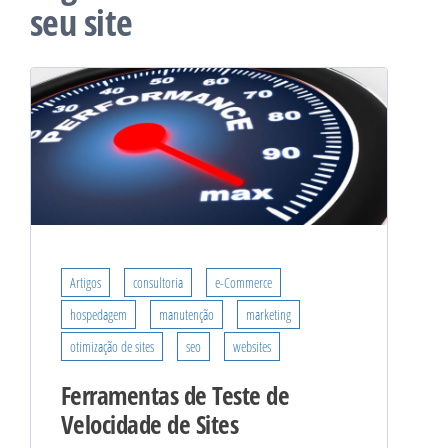
seu site
Artigos
consultoria
e-Commerce
hospedagem
manutenção
marketing
otimização de sites
seo
websites
Ferramentas de Teste de
Velocidade de Sites