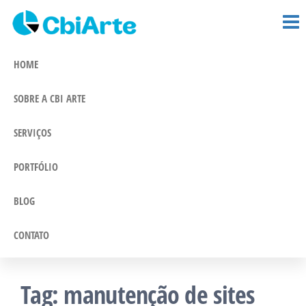
CBi Arte –
Pular
Comunicação
e Marketing
para
Comunicação
Integrado
o
HOME
conteúdo
SOBRE A CBI ARTE
SERVIÇOS
PORTFÓLIO
BLOG
CONTATO
Tag:
manutenção de sites