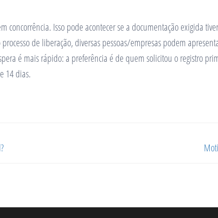
concorrência. Isso pode acontecer se a documentação exigida tiver
no processo de liberação, diversas pessoas/empresas podem aprese
spera é mais rápido: a preferência é de quem solicitou o registro prim
e 14 dias.
l?
Moti