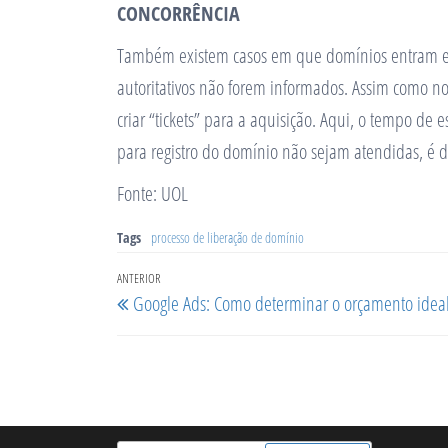
CONCORRÊNCIA
Também existem casos em que domínios entram em 
autoritativos não forem informados. Assim como 
criar “tickets” para a aquisição. Aqui, o tempo de e
para registro do domínio não sejam atendidas, é d
Fonte: UOL
Tags
processo de liberação de domínio
Navegação
Post
ANTERIOR
Google Ads: Como determinar o orçamento idea
de
anterior
Post