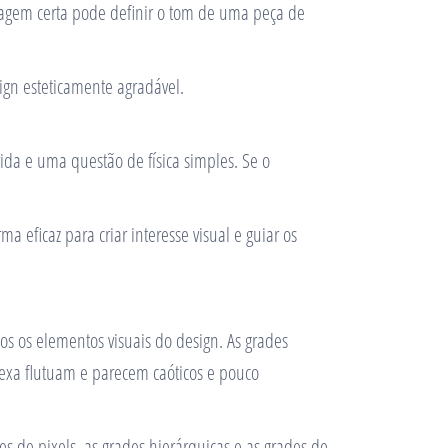
imagem certa pode definir o tom de uma peça de
ign esteticamente agradável.
ida e uma questão de física simples. Se o
eficaz para criar interesse visual e guiar os
os os elementos visuais do design. As grades
exa flutuam e parecem caóticos e pouco
s de pixels, as grades hierárquicas e as grades de