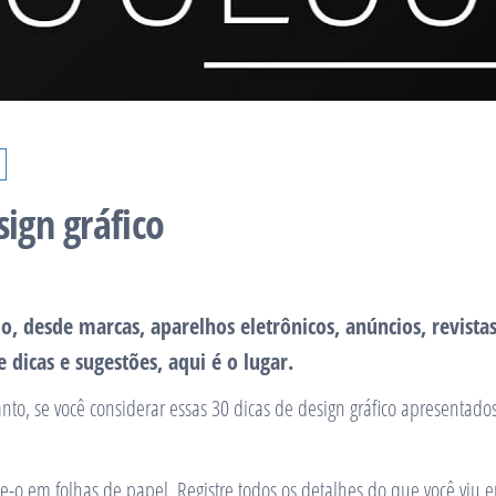
sign gráfico
o, desde marcas, aparelhos eletrônicos, anúncios, revistas,
 dicas e sugestões, aqui é o lugar.
to, se você considerar essas 30 dicas de design gráfico apresentados a
-o em folhas de papel. Registre todos os detalhes do que você viu 