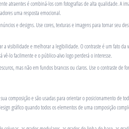
ente atraentes é combiná-los com fotografias de alta qualidade. A 
tadores uma resposta emocional.
núncios e designs. Use cores, texturas e imagens para tornar seu des
a visibilidade e melhorar a legibilidade. O contraste é um fato da v
á vê-lo facilmente e o público-alvo logo perderá o interesse.
uros, mas não em fundos brancos ou claros. Use o contraste de forma 
à sua composição e são usadas para orientar o posicionamento de tod
 design gráfico quando todos os elementos de uma composição compl
e colunas, as grades modulares, as grades de linha de base, as grade