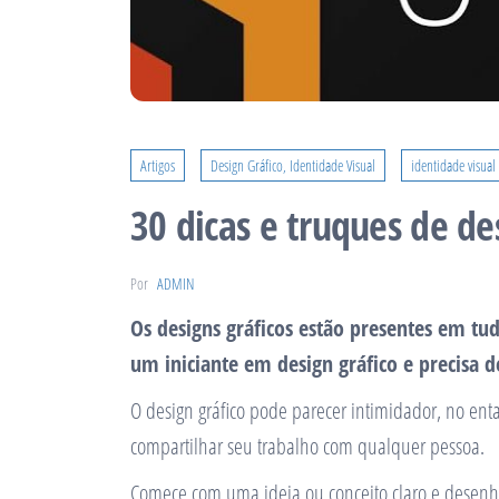
Artigos
Design Gráfico, Identidade Visual
identidade visual
30 dicas e truques de de
Por
ADMIN
Os designs gráficos estão presentes em tud
um iniciante em design gráfico e precisa de
O design gráfico pode parecer intimidador, no entan
compartilhar seu trabalho com qualquer pessoa.
Comece com uma ideia ou conceito claro e desenhe